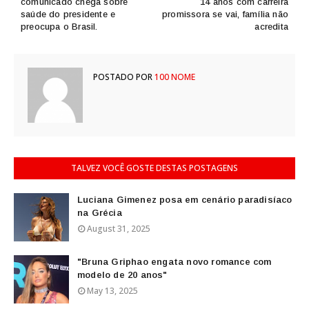
comunicado chega sobre
14 anos com carreira
saúde do presidente e
promissora se vai, família não
preocupa o Brasil.
acredita
POSTADO POR
100 NOME
TALVEZ VOCÊ GOSTE DESTAS POSTAGENS
Luciana Gimenez posa em cenário paradisíaco
na Grécia
August 31, 2025
"Bruna Griphao engata novo romance com
modelo de 20 anos"
May 13, 2025