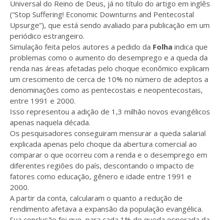
Universal do Reino de Deus, já no título do artigo em inglês
(“Stop Suffering! Economic Downturns and Pentecostal
Upsurge”), que está sendo avaliado para publicação em um
periódico estrangeiro.
Simulação feita pelos autores a pedido da
Folha
indica que
problemas como o aumento do desemprego e a queda da
renda nas áreas afetadas pelo choque econômico explicam
um crescimento de cerca de 10% no número de adeptos a
denominações como as pentecostais e neopentecostais,
entre 1991 e 2000.
Isso representou a adição de 1,3 milhão novos evangélicos
apenas naquela década.
Os pesquisadores conseguiram mensurar a queda salarial
explicada apenas pelo choque da abertura comercial ao
comparar o que ocorreu com a renda e o desemprego em
diferentes regiões do país, descontando o impacto de
fatores como educação, gênero e idade entre 1991 e
2000.
A partir da conta, calcularam o quanto a redução de
rendimento afetava a expansão da população evangélica.
Sua conclusão foi que, para cada 1% de queda esperada da