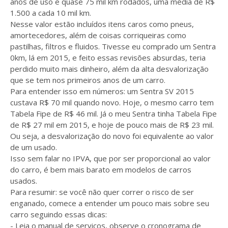
anos de uso e quase 75 mil km rodados, uma média de R$
1.500 a cada 10 mil km.
Nesse valor estão incluídos itens caros como pneus,
amortecedores, além de coisas corriqueiras como
pastilhas, filtros e fluidos. Tivesse eu comprado um Sentra
0km, lá em 2015, e feito essas revisões absurdas, teria
perdido muito mais dinheiro, além da alta desvalorização
que se tem nos primeiros anos de um carro.
Para entender isso em números: um Sentra SV 2015
custava R$ 70 mil quando novo. Hoje, o mesmo carro tem
Tabela Fipe de R$ 46 mil. Já o meu Sentra tinha Tabela Fipe
de R$ 27 mil em 2015, e hoje de pouco mais de R$ 23 mil.
Ou seja, a desvalorização do novo foi equivalente ao valor
de um usado.
Isso sem falar no IPVA, que por ser proporcional ao valor
do carro, é bem mais barato em modelos de carros
usados.
Para resumir: se você não quer correr o risco de ser
enganado, comece a entender um pouco mais sobre seu
carro seguindo essas dicas:
- Leia o manual de serviços, observe o cronograma de