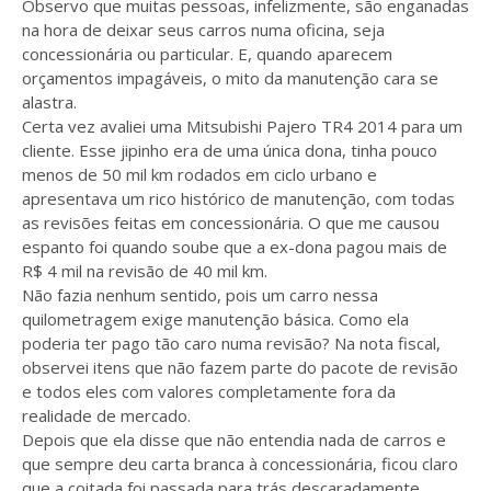
Observo que muitas pessoas, infelizmente, são enganadas
na hora de deixar seus carros numa oficina, seja
concessionária ou particular. E, quando aparecem
orçamentos impagáveis, o mito da manutenção cara se
alastra.
Certa vez avaliei uma Mitsubishi Pajero TR4 2014 para um
cliente. Esse jipinho era de uma única dona, tinha pouco
menos de 50 mil km rodados em ciclo urbano e
apresentava um rico histórico de manutenção, com todas
as revisões feitas em concessionária. O que me causou
espanto foi quando soube que a ex-dona pagou mais de
R$ 4 mil na revisão de 40 mil km.
Não fazia nenhum sentido, pois um carro nessa
quilometragem exige manutenção básica. Como ela
poderia ter pago tão caro numa revisão? Na nota fiscal,
observei itens que não fazem parte do pacote de revisão
e todos eles com valores completamente fora da
realidade de mercado.
Depois que ela disse que não entendia nada de carros e
que sempre deu carta branca à concessionária, ficou claro
que a coitada foi passada para trás descaradamente.