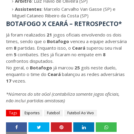
Árbitro
: Luiz Flavio de Oliveira (SP)
Assistentes
: Marcelo Carvalho Van Gasse (SP) e
Miguel Cataneo Ribeiro da Costa (SP)
BOTAFOGO X CEARÁ – RETROSPECTO*
Já foram realizados
21
jogos oficiais envolvendo os dois
times, sendo que o
Botafogo
venceu a equipe adversária
em
8
partidas. Enquanto isso, o
Ceará
superou seu rival
em
5
combates. Eles já ficaram no empate em
8
confrontos disputados.
No geral, o
Botafogo
já marcou
25
gols neste duelo,
enquanto o time do
Ceará
balançou as redes adversárias
17
vezes.
*Números do site
oGol
(contabiliza somente jogos oficiais,
não inclui partidas amistosas)
Tags
Esportes
Futebol
Futebol Ao Vivo