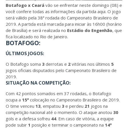
Botafogo x Ceará
vão se enfrentar neste domingo (08) e
você confere todas as informações da partida aqui. O jogo
será válido pela 38ª rodada do Campeonato Brasileiro de
2019. A partida está marcada para iniciar às 16h00 (horário
de Brasília) e será realizada no
Estádio do Engenhão
, que
fica localizado no Rio de Janeiro.
BOTAFOGO:
ÚLTIMOS JOGOS:
O Botafogo soma
3
derrotas e
2
vitórias nos últimos
5
jogos oficiais disputados pelo Campeonato Brasileiro de
2019.
SITUAÇÃO NA COMPETIÇÃO:
Com 42 pontos somados em 37 rodadas, o Botafogo
ocupa a
15ª
colocação no Campeonato Brasileiro de 2019.
O time venceu
13
, empatou
3
e perdeu
21
jogos na
competição nacional até o momento. O ataque anotou
30
gols e a defesa sofreu
44
. Em caso de vitória, a equipe
pode subir
1
posição e terminar o campeonato na
14ª