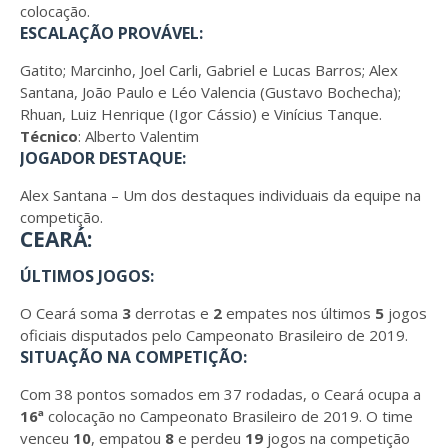
colocação.
ESCALAÇÃO PROVÁVEL:
Gatito; Marcinho, Joel Carli, Gabriel e Lucas Barros; Alex
Santana, João Paulo e Léo Valencia (Gustavo Bochecha);
Rhuan, Luiz Henrique (Igor Cássio) e Vinícius Tanque.
Técnico
: Alberto Valentim
JOGADOR DESTAQUE:
Alex Santana – Um dos destaques individuais da equipe na
competição.
CEARÁ:
ÚLTIMOS JOGOS:
O Ceará soma
3
derrotas e
2
empates nos últimos
5
jogos
oficiais disputados pelo Campeonato Brasileiro de 2019.
SITUAÇÃO NA COMPETIÇÃO:
Com 38 pontos somados em 37 rodadas, o Ceará ocupa a
16ª
colocação no Campeonato Brasileiro de 2019. O time
venceu
10
, empatou
8
e perdeu
19
jogos na competição