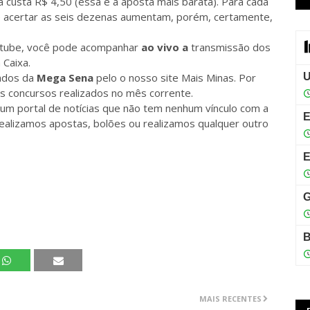
a custa R$ 4,50 (essa é a aposta mais barata). Para cada
e acertar as seis dezenas aumentam, porém, certamente,
Youtube, você pode acompanhar
ao vivo a
transmissão dos
 Caixa.
tados da
Mega Sena
pelo o nosso site Mais Minas. Por
s concursos realizados no mês corrente.
 um portal de notícias que não tem nenhum vínculo com a
realizamos apostas, bolões ou realizamos qualquer outro
MAIS RECENTES