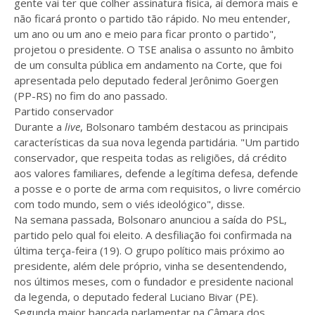
gente vai ter que colher assinatura física, aí demora mais e
não ficará pronto o partido tão rápido. No meu entender,
um ano ou um ano e meio para ficar pronto o partido",
projetou o presidente. O TSE analisa o assunto no âmbito
de um consulta pública em andamento na Corte, que foi
apresentada pelo deputado federal Jerônimo Goergen
(PP-RS) no fim do ano passado.
Partido conservador
Durante a
live
, Bolsonaro também destacou as principais
características da sua nova legenda partidária. "Um partido
conservador, que respeita todas as religiões, dá crédito
aos valores familiares, defende a legítima defesa, defende
a posse e o porte de arma com requisitos, o livre comércio
com todo mundo, sem o viés ideológico", disse.
Na semana passada, Bolsonaro anunciou a saída do PSL,
partido pelo qual foi eleito. A desfiliação foi confirmada na
última terça-feira (19). O grupo político mais próximo ao
presidente, além dele próprio, vinha se desentendendo,
nos últimos meses, com o fundador e presidente nacional
da legenda, o deputado federal Luciano Bivar (PE).
Segunda maior bancada parlamentar na Câmara dos