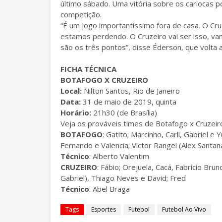
último sábado. Uma vitória sobre os cariocas p
competição.
“
É um jogo importantíssimo fora de casa. O Cruz
estamos perdendo. O Cruzeiro vai ser isso, v
são os três pontos”, disse Éderson, que volta
FICHA TÉCNICA
BOTAFOGO X CRUZEIRO
Local:
Nilton Santos, Rio de Janeiro
Data:
31 de maio de 2019, quinta
Horário:
21h30 (de Brasília)
Veja os prováveis times de Botafogo x Cruzeir
BOTAFOGO
: Gatito; Marcinho, Carli, Gabriel e 
Fernando e Valencia; Victor Rangel (Alex Santan
Técnico
: Alberto Valentim
CRUZEIRO
: Fábio; Orejuela, Cacá, Fabrício Br
Gabriel), Thiago Neves e David; Fred
Técnico
: Abel Braga
Tags
Esportes
Futebol
Futebol Ao Vivo