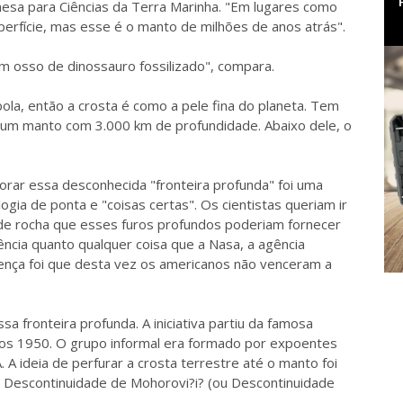
esa para Ciências da Terra Marinha. "Em lugares como
rfície, mas esse é o manto de milhões de anos atrás".
um osso de dinossauro fossilizado", compara.
ola, então a crosta é como a pele fina do planeta. Tem
 um manto com 3.000 km de profundidade. Abaixo dele, o
lorar essa desconhecida "fronteira profunda" foi uma
ia de ponta e "coisas certas". Os cientistas queriam ir
de rocha que esses furos profundos poderiam fornecer
ncia quanto qualquer coisa que a Nasa, a agência
erença foi que desta vez os americanos não venceram a
a fronteira profunda. A iniciativa partiu da famosa
anos 1950. O grupo informal era formado por expoentes
. A ideia de perfurar a crosta terrestre até o manto foi
Descontinuidade de Mohorovi?i? (ou Descontinuidade