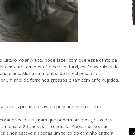
o Círculo Polar Ártico, pode fazer com que esse canto da
No entanto, em meio à beleza natural, estão as ruínas de
abandonada. Ali, há uma tampa de metal pesada e
 por um anel de ferrolhos grossos e também enferrujados.
raco mais profundo cavado pelo homem na Terra.
moradores locais juram que podem ouvir os gritos das
aram quase 20 anos para conclui-la. Apesar disso, não
ca ainda estava a apenas um terço do caminho entre a