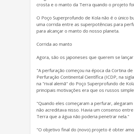
crosta e o manto da Terra quando o projeto fo
O Poço Superprofundo de Kola não é o único bu
uma corrida entre as superpotências para perfu
para alcançar o manto do nosso planeta.
Corrida ao manto
Agora, são os japoneses que querem se lançar
"A perfuração começou na época da Cortina de 
Perfuração Continental Científica (ICDP, na sigl
na "rival alemã" do Poço Superprofundo de Ko
principais motivações era que os russos simp
"Quando eles começaram a perfurar, alegaram q
não acreditava nisso. Havia um consenso entre
Terra que a água não poderia penetrar nela."
"O objetivo final do (novo) projeto é obter amo