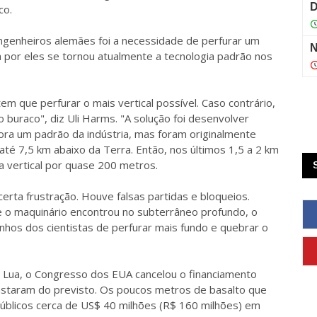
co.
genheiros alemães foi a necessidade de perfurar um
da por eles se tornou atualmente a tecnologia padrão nos
tem que perfurar o mais vertical possível. Caso contrário,
buraco", diz Uli Harms. "A solução foi desenvolver
gora um padrão da indústria, mas foram originalmente
té 7,5 km abaixo da Terra. Então, nos últimos 1,5 a 2 km
ha vertical por quase 200 metros.
ta frustração. Houve falsas partidas e bloqueios.
e o maquinário encontrou no subterrâneo profundo, o
onhos dos cientistas de perfurar mais fundo e quebrar o
a Lua, o Congresso dos EUA cancelou o financiamento
astaram do previsto. Os poucos metros de basalto que
úblicos cerca de US$ 40 milhões (R$ 160 milhões) em