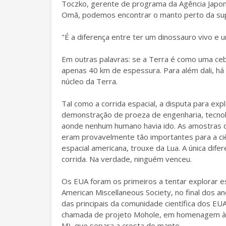
Toczko, gerente de programa da Agência Japon
Omã, podemos encontrar o manto perto da supe
"É a diferença entre ter um dinossauro vivo e 
Em outras palavras: se a Terra é como uma ceb
apenas 40 km de espessura. Para além dali, há
núcleo da Terra.
Tal como a corrida espacial, a disputa para exp
demonstração de proeza de engenharia, tecnolog
aonde nenhum humano havia ido. As amostras 
eram provavelmente tão importantes para a ciê
espacial americana, trouxe da Lua. A única dif
corrida. Na verdade, ninguém venceu.
Os EUA foram os primeiros a tentar explorar ess
American Miscellaneous Society, no final dos 
das principais da comunidade científica dos EUA
chamada de projeto Mohole, em homenagem à 
M), que separa a crosta do manto.