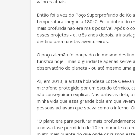
valores atuais.
Então foi a vez do Poço Superprofundo de Kola
temperatura chegou a 180°C. Foi o dobro do e
mais profunda não era mais possível. Após o col
esses projetos - e, três anos depois, a instala
destino para turistas aventureiros.
O poço alemão foi poupado do mesmo destino. A
turística hoje - mas o guindaste apenas serve 
observatório do planeta - ou até mesmo uma ga
Ali, em 2013, a artista holandesa Lotte Geevan
microfone protegido por um escudo térmico, c
não conseguiram explicar. Nas palavras dela, o
minha vida que essa grande bola em que vivemo
pessoas achavam que soava como o inferno. Out
"O plano era para perfurar mais profundament
à nossa fase permitida de 10 km durante o te
muito mais quente do que onde os russos estava