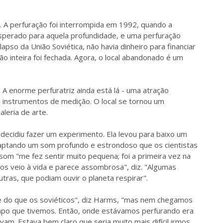
. A perfuração foi interrompida em 1992, quando a
sperado para aquela profundidade, e uma perfuração
apso da União Soviética, não havia dinheiro para financiar
ção inteira foi fechada. Agora, o local abandonado é um
 enorme perfuratriz ainda está lá - uma atração
a instrumentos de medição. O local se tornou um
leria de arte.
 decidiu fazer um experimento. Ela levou para baixo um
aptando um som profundo e estrondoso que os cientistas
 som "me fez sentir muito pequena; foi a primeira vez na
s veio à vida e parece assombrosa", diz. "Algumas
ras, que podiam ouvir o planeta respirar".
e do que os soviéticos", diz Harms, "mas nem chegamos
mpo que tivemos. Então, onde estávamos perfurando era
m. Estava bem claro que seria muito mais difícil irmos