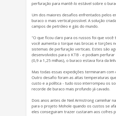
perfuração para mantê-lo estável sobre o bura
Um dos maiores desafios enfrentados pelos en
buraco o mais vertical possível. A solução cria
campos de petróleo e gás do mundo.
"O que ficou claro para os russos foi que você 
você aumenta o torque nas brocas e torções no 
sistemas de perfuração verticais. Estes são a
desenvolvidos para o KTB - e podiam perfurar a
(0,9 a 1,25 milhas), o buraco estava fora da lin
Mas todas essas expedições terminaram com cer
Outro desafio foram as altas temperaturas qu
custo e a política - tudo isso interrompeu os s
recorde de buraco mais profundo já cavado.
Dois anos antes de Neil Armstrong caminhar n
para o projeto Mohole quando os custos se af
eles conseguiram trazer custaram aos cofres p