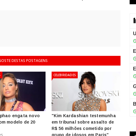
 GOSTE DESTAS POSTAGENS
S
CELEBRIDADES
iphao engata novo
"Kim Kardashian testemunha
om modelo de 20
em tribunal sobre assalto de
R$ 56 milhões cometido por
grupo de idosos em Paris"
25