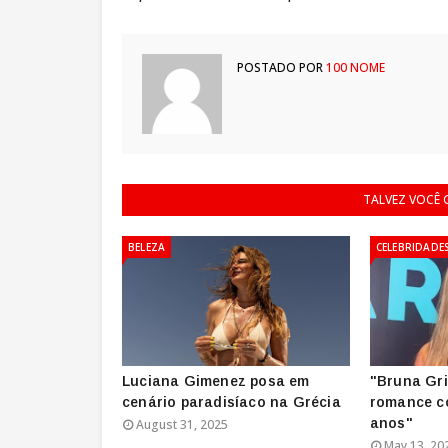
POSTADO POR
100 NOME
TALVEZ VOCÊ
BELEZA
CELEBRIDADE
Luciana Gimenez posa em
"Bruna Gr
cenário paradisíaco na Grécia
romance c
anos"
August 31, 2025
May 13, 20