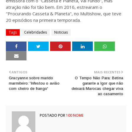
emissora com o "Casseta e Planeta, Vai Fundo", mas
atração não foi tão bem. Em 2016, estrearam o
"Procurando Casseta & Planeta", no Multishow, que teve
20 episódios na primeira temporada.
Tags
Celebridades
Noticias
ANTIGOS
MAIS RECENTES
Gracyanne sobre marido
O Tempo Não Para: Betina
marmiteiro: 'Infestou o avião
garante a Igor que não
com cheiro de frango'
deixará Marocas chegar viva
ao casamento
POSTADO POR
100 NOME