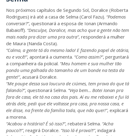
Nos próximos capítulos de Segundo Sol, Doralice (Roberta
Rodrigues) irá até a casa de Selma (Carol Fazu).
“Podemos
conversar?”
, questionará a esposa de Ionan (Armando
Babaioff).
“Desculpe, Doralice, mas acho que a gente não tem
mais nada pra dizer uma pra outra”
, responderá a mulher
de Maura (Nanda Costa).
“Calma, a gente tá do mesmo lado! E fazendo papel de otária,
eu e você!”
, apontará a ciumenta.
“Como assim?”
, perguntará
a companheira da policial.
“Meu homem e sua mulher tão
pondo uma galhada do tamanho de um bonde na testa da
gente!”
, acusará Doralice.
“Me poupe dessa sua loucura de ciúmes, tem prova do que tá
falando?”
, questionará Selma.
“Veja bem… Botei Ionan pra
fora de casa, ele tá na casa dos pais. Aí eu me rebaixei e fui lá
atrás dele, pedi que ele voltasse pra casa, pra nossa casa, e
ele disse, na frente da família toda, que não quer!”
, explicará
a morena.
“Acabou a história? É só isso?”
, rebaterá Selma.
“Acha
pouco?!”
, reagirá Doralice.
“Isso lá é prova?!”
, indagará