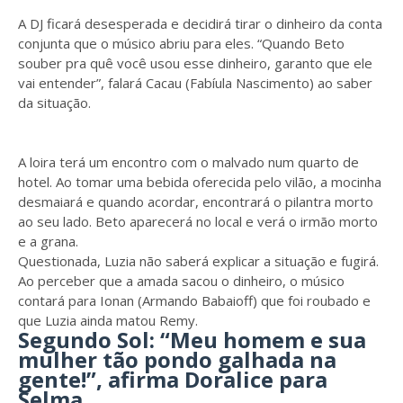
A DJ ficará desesperada e decidirá tirar o dinheiro da conta
conjunta que o músico abriu para eles. “Quando Beto
souber pra quê você usou esse dinheiro, garanto que ele
vai entender”, falará Cacau (Fabíula Nascimento) ao saber
da situação.
A loira terá um encontro com o malvado num quarto de
hotel. Ao tomar uma bebida oferecida pelo vilão, a mocinha
desmaiará e quando acordar, encontrará o pilantra morto
ao seu lado. Beto aparecerá no local e verá o irmão morto
e a grana.
Questionada, Luzia não saberá explicar a situação e fugirá.
Ao perceber que a amada sacou o dinheiro, o músico
contará para Ionan (Armando Babaioff) que foi roubado e
que Luzia ainda matou Remy.
Segundo Sol: “Meu homem e sua
mulher tão pondo galhada na
gente!”, afirma Doralice para
Selma