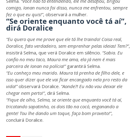
Selma.
“Você não tá entendendo, ele me desafiou, brigou
comigo, Ionan nunca foi disso, nunca me enfrentou, sempre
fez o que eu quis!”
, observará a mulher.
“Se oriente enquanto você tá aí”,
dirá Doralice
“Eu quero que me prove que ele tá lhe traindo! Coisa real,
Doralice, fato verdadeiro, sem emprenhar pelas ideias! Tem?”
,
insistirá Selma, que verá Doralice em silêncio.
“Sabia. Eu
confio no meu taco, Maura me ama, ela já nem é mais
parceira de Ionan na polícia!”
garantirá Selma.
“Eu conheço meu marido. Maura tá prenha de filho dele, e
isso quer dizer que ele vai ficar encangado nela pro resto da
vida!”
observará Doralice.
“Aonde?! Eu não vou deixar ele
chegar nem perto!”
, dirá Selma.
“Fique de olho, Selma, se oriente que enquanto você tá aí,
tricotando sapatinho, os dois tão na cocó, enganando a
gente! Tou lhe dando um toque, faça bom proveito!”
,
concluirá Doralice.