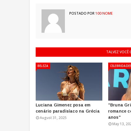
POSTADO POR
100 NOME
TALVEZ VOCÊ
BELEZA
CELEBRIDADE
Luciana Gimenez posa em
"Bruna Gr
cenário paradisíaco na Grécia
romance c
anos"
August 31, 2025
May 13, 20