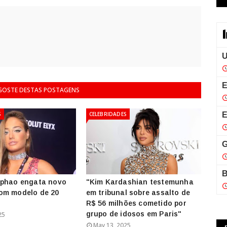
 GOSTE DESTAS POSTAGENS
S
CELEBRIDADES
iphao engata novo
"Kim Kardashian testemunha
om modelo de 20
em tribunal sobre assalto de
R$ 56 milhões cometido por
grupo de idosos em Paris"
25
May 13, 2025