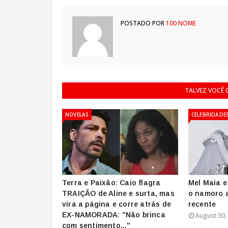
POSTADO POR
100 NOME
TALVEZ VOCÊ
NOVELAS
CELEBRIDADE
Terra e Paixão: Caio flagra
Mel Maia e
TRAIÇÃO de Aline e surta, mas
o namoro a
vira a página e corre atrás de
recente
EX-NAMORADA: "Não brinca
August 30,
com sentimento..."