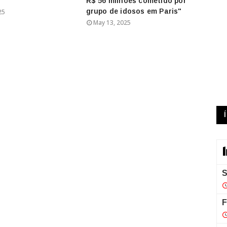
R$ 56 milhões cometido por
grupo de idosos em Paris"
25
May 13, 2025