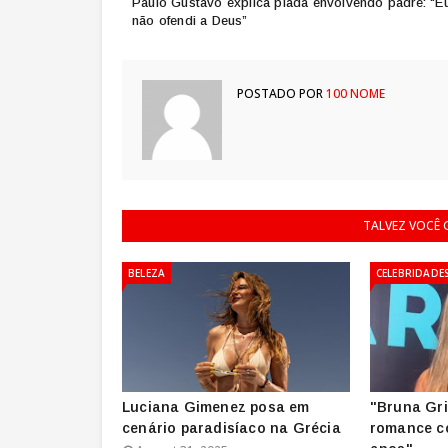
Paulo Gustavo explica piada envolvendo padre: “E
não ofendi a Deus”
POSTADO POR
100 NOME
TALVEZ VOCÊ
BELEZA
CELEBRIDADE
Luciana Gimenez posa em
"Bruna Gr
cenário paradisíaco na Grécia
romance c