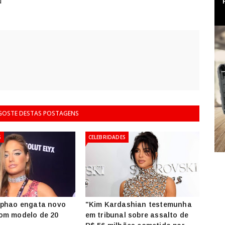
u
 GOSTE DESTAS POSTAGENS
S
CELEBRIDADES
iphao engata novo
"Kim Kardashian testemunha
om modelo de 20
em tribunal sobre assalto de