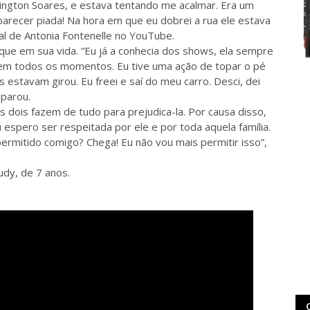
ington Soares, e estava tentando me acalmar. Era um
 parecer piada! Na hora em que eu dobrei a rua ele estava
al de Antonia Fontenelle no YouTube.
que em sua vida. “Eu já a conhecia dos shows, ela sempre
e em todos os momentos. Eu tive uma ação de topar o pé
s estavam girou. Eu freei e saí do meu carro. Desci, dei
sparou.
 dois fazem de tudo para prejudica-la. Por causa disso,
u espero ser respeitada por ele e por toda aquela família.
permitido comigo? Chega! Eu não vou mais permitir isso”,
udy, de 7 anos.