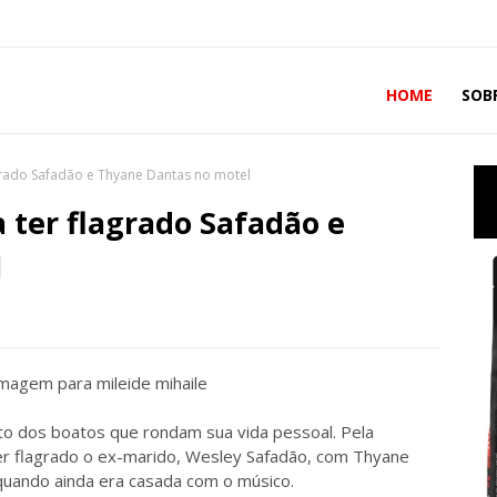
HOME
SOB
agrado Safadão e Thyane Dantas no motel
 ter flagrado Safadão e
l
eito dos boatos que rondam sua vida pessoal. Pela
er flagrado o ex-marido, Wesley Safadão, com Thyane
quando ainda era casada com o músico.