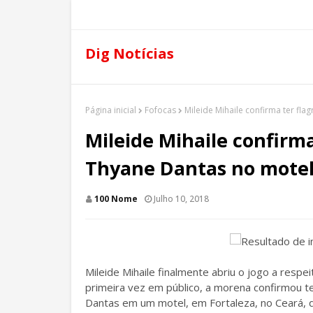
Dig Notícias
Página inicial
Fofocas
Mileide Mihaile confirma ter fl
Mileide Mihaile confirma
Thyane Dantas no mote
100 Nome
Julho 10, 2018
Mileide Mihaile finalmente abriu o jogo a resp
primeira vez em público, a morena confirmou t
Dantas em um motel, em Fortaleza, no Ceará, 