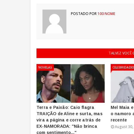
POSTADO POR
100 NOME
TALVEZ VOCÊ
NOVELAS
CELEBRIDADE
Terra e Paixão: Caio flagra
Mel Maia e
TRAIÇÃO de Aline e surta, mas
o namoro a
vira a página e corre atrás de
recente
EX-NAMORADA: "Não brinca
August 30,
com sentimento..."