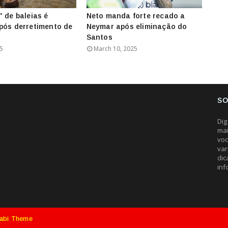
" de baleias é
Neto manda forte recado a
pós derretimento de
Neymar após eliminação do
Santos
25
March 10, 2025
SO
Dig
mai
voc
var
dic
inf
abi Theme