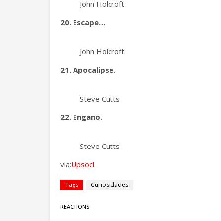
John Holcroft
20. Escape…
John Holcroft
21. Apocalipse.
Steve Cutts
22. Engano.
Steve Cutts
via:
Upsocl
.
Tags
Curiosidades
REACTIONS