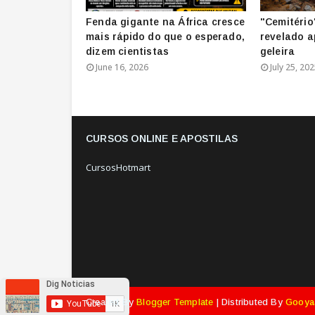
Fenda gigante na África cresce
"Cemitério
mais rápido do que o esperado,
revelado a
dizem cientistas
geleira
June 16, 2026
July 25, 20
CURSOS ONLINE E APOSTILAS
CursosHotmart
Created By
Blogger Template
| Distributed By
Gooya