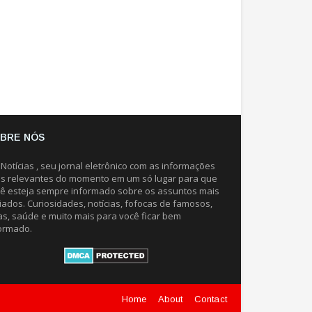
BRE NÓS
 Notícias , seu jornal eletrônico com as informações
s relevantes do momento em um só lugar para que
ê esteja sempre informado sobre os assuntos mais
iados. Curiosidades, notícias, fofocas de famosos,
as, saúde e muito mais para você ficar bem
ormado.
Home
About
Contact