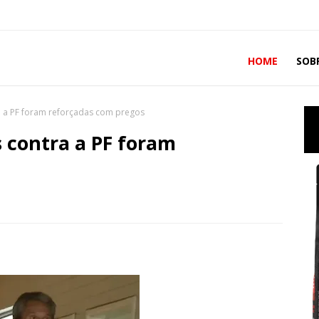
HOME
SOB
a a PF foram reforçadas com pregos
 contra a PF foram